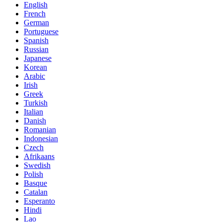
English
French
German
Portuguese
Spanish
Russian
Japanese
Korean
Arabic
Irish
Greek
Turkish
Italian
Danish
Romanian
Indonesian
Czech
Afrikaans
Swedish
Polish
Basque
Catalan
Esperanto
Hindi
Lao