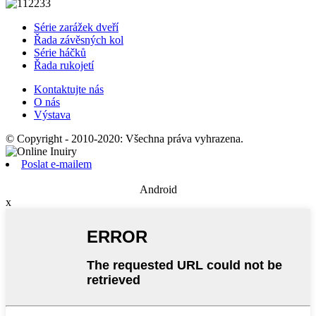
Série zarážek dveří
Řada závěsných kol
Série háčků
Řada rukojetí
Kontaktujte nás
O nás
Výstava
© Copyright - 2010-2020: Všechna práva vyhrazena.
Poslat e-mailem
Android
x