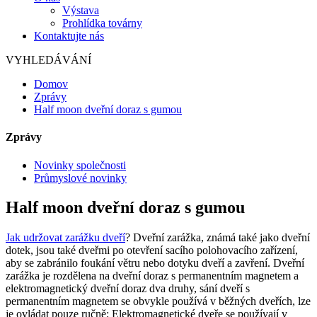
Výstava
Prohlídka továrny
Kontaktujte nás
VYHLEDÁVÁNÍ
Domov
Zprávy
Half moon dveřní doraz s gumou
Zprávy
Novinky společnosti
Průmyslové novinky
Half moon dveřní doraz s gumou
Jak udržovat zarážku dveří
? Dveřní zarážka, známá také jako dveřní
dotek, jsou také dveřmi po otevření sacího polohovacího zařízení,
aby se zabránilo foukání větru nebo dotyku dveří a zavření. Dveřní
zarážka je rozdělena na dveřní doraz s permanentním magnetem a
elektromagnetický dveřní doraz dva druhy, sání dveří s
permanentním magnetem se obvykle používá v běžných dveřích, lze
je ovládat pouze ručně; Elektromagnetické dveře se používají v