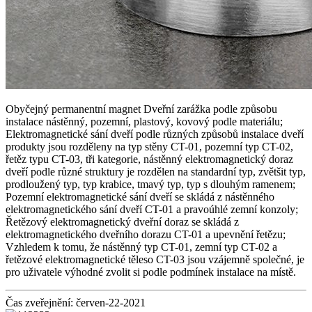
Obyčejný permanentní magnet Dveřní zarážka podle způsobu
instalace nástěnný, pozemní, plastový, kovový podle materiálu;
Elektromagnetické sání dveří podle různých způsobů instalace dveří
produkty jsou rozděleny na typ stěny CT-01, pozemní typ CT-02,
řetěz typu CT-03, tři kategorie, nástěnný elektromagnetický doraz
dveří podle různé struktury je rozdělen na standardní typ, zvětšit typ,
prodloužený typ, typ krabice, tmavý typ, typ s dlouhým ramenem;
Pozemní elektromagnetické sání dveří se skládá z nástěnného
elektromagnetického sání dveří CT-01 a pravoúhlé zemní konzoly;
Řetězový elektromagnetický dveřní doraz se skládá z
elektromagnetického dveřního dorazu CT-01 a upevnění řetězu;
Vzhledem k tomu, že nástěnný typ CT-01, zemní typ CT-02 a
řetězové elektromagnetické těleso CT-03 jsou vzájemně společné, je
pro uživatele výhodné zvolit si podle podmínek instalace na místě.
Čas zveřejnění: červen-22-2021