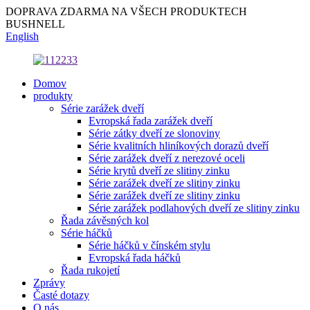
DOPRAVA ZDARMA NA VŠECH PRODUKTECH
BUSHNELL
English
Domov
produkty
Série zarážek dveří
Evropská řada zarážek dveří
Série zátky dveří ze slonoviny
Série kvalitních hliníkových dorazů dveří
Série zarážek dveří z nerezové oceli
Série krytů dveří ze slitiny zinku
Série zarážek dveří ze slitiny zinku
Série zarážek dveří ze slitiny zinku
Série zarážek podlahových dveří ze slitiny zinku
Řada závěsných kol
Série háčků
Série háčků v čínském stylu
Evropská řada háčků
Řada rukojetí
Zprávy
Časté dotazy
O nás