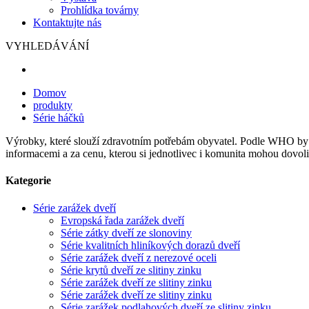
Prohlídka továrny
Kontaktujte nás
VYHLEDÁVÁNÍ
Domov
produkty
Série háčků
Výrobky, které slouží zdravotním potřebám obyvatel. Podle WHO by t
informacemi a za cenu, kterou si jednotlivec i komunita mohou dovoli
Kategorie
Série zarážek dveří
Evropská řada zarážek dveří
Série zátky dveří ze slonoviny
Série kvalitních hliníkových dorazů dveří
Série zarážek dveří z nerezové oceli
Série krytů dveří ze slitiny zinku
Série zarážek dveří ze slitiny zinku
Série zarážek dveří ze slitiny zinku
Série zarážek podlahových dveří ze slitiny zinku