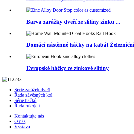
Barva zarážky dveří ze slitiny zinku ...
Domácí nástěnné háčky na kabát Železničn
Evropské háčky ze zinkové slitiny
Série zarážek dveří
Řada závěsných kol
Série háčků
Řada rukojetí
Kontaktujte nás
O nás
Výstava