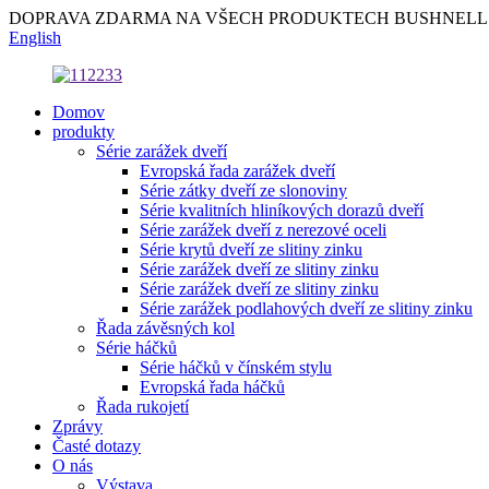
DOPRAVA ZDARMA NA VŠECH PRODUKTECH BUSHNELL
English
Domov
produkty
Série zarážek dveří
Evropská řada zarážek dveří
Série zátky dveří ze slonoviny
Série kvalitních hliníkových dorazů dveří
Série zarážek dveří z nerezové oceli
Série krytů dveří ze slitiny zinku
Série zarážek dveří ze slitiny zinku
Série zarážek dveří ze slitiny zinku
Série zarážek podlahových dveří ze slitiny zinku
Řada závěsných kol
Série háčků
Série háčků v čínském stylu
Evropská řada háčků
Řada rukojetí
Zprávy
Časté dotazy
O nás
Výstava