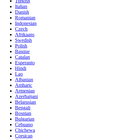
Turkish
Italian
Danish
Romanian
Indonesian
Czech
Afrikaans
Swedish
Polish
Basque
Catalan
Esperanto
Hindi
Lao
Albanian
Amharic
Armenian
Azerbaijani
Belarusian
Bengali
Bosnian
Bulgarian
Cebuano
Chichewa
Corsican