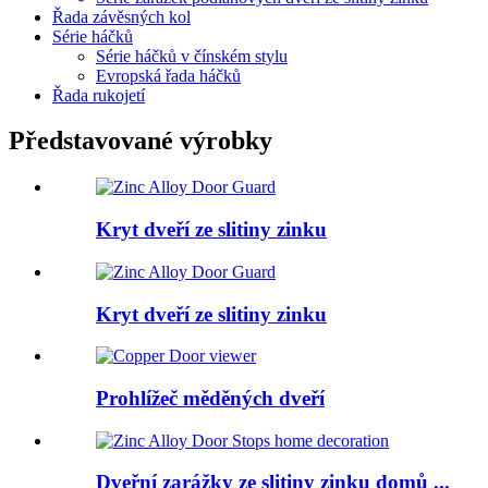
Řada závěsných kol
Série háčků
Série háčků v čínském stylu
Evropská řada háčků
Řada rukojetí
Představované výrobky
Kryt dveří ze slitiny zinku
Kryt dveří ze slitiny zinku
Prohlížeč měděných dveří
Dveřní zarážky ze slitiny zinku domů ...