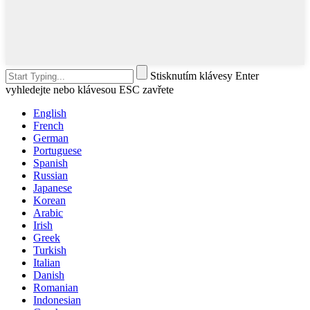
Stisknutím klávesy Enter
vyhledejte nebo klávesou ESC zavřete
English
French
German
Portuguese
Spanish
Russian
Japanese
Korean
Arabic
Irish
Greek
Turkish
Italian
Danish
Romanian
Indonesian