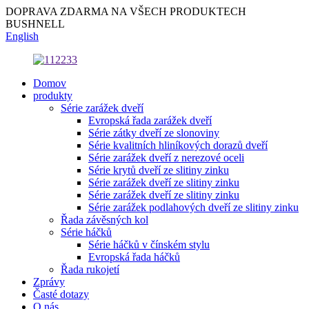
DOPRAVA ZDARMA NA VŠECH PRODUKTECH
BUSHNELL
English
Domov
produkty
Série zarážek dveří
Evropská řada zarážek dveří
Série zátky dveří ze slonoviny
Série kvalitních hliníkových dorazů dveří
Série zarážek dveří z nerezové oceli
Série krytů dveří ze slitiny zinku
Série zarážek dveří ze slitiny zinku
Série zarážek dveří ze slitiny zinku
Série zarážek podlahových dveří ze slitiny zinku
Řada závěsných kol
Série háčků
Série háčků v čínském stylu
Evropská řada háčků
Řada rukojetí
Zprávy
Časté dotazy
O nás