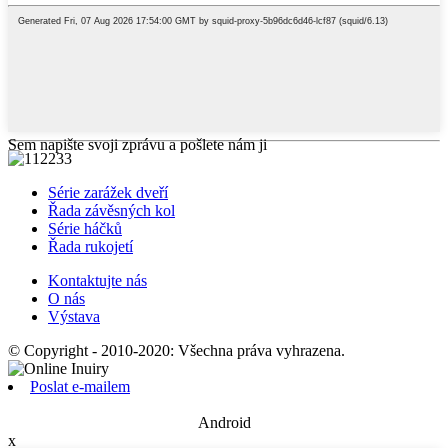
Sem napište svoji zprávu a pošlete nám ji
Série zarážek dveří
Řada závěsných kol
Série háčků
Řada rukojetí
Kontaktujte nás
O nás
Výstava
© Copyright - 2010-2020: Všechna práva vyhrazena.
Poslat e-mailem
Android
x